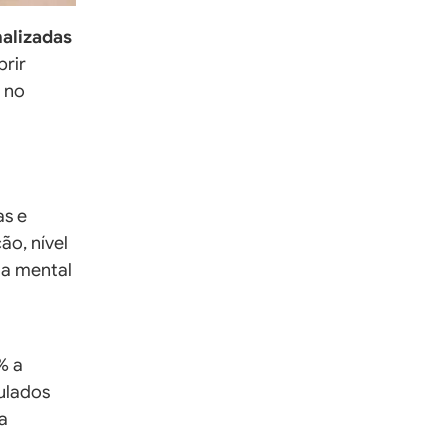
alizadas
brir
 no
s e
ão, nível
ia mental
% a
ulados
a