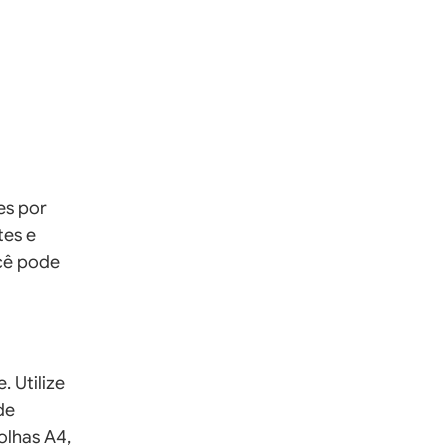
es por
es e
cê pode
 Utilize
de
olhas A4,