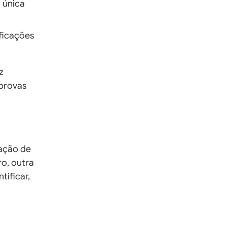
 única
ficações
z
 provas
cação de
ro, outra
tificar,