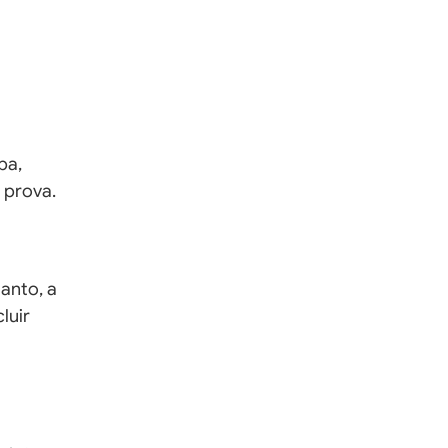
pa,
 prova.
anto, a
luir