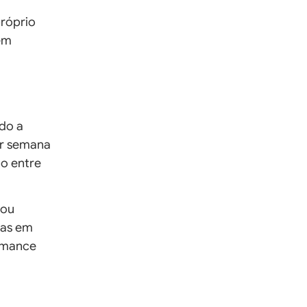
próprio
em
ado a
or semana
ão entre
 ou
das em
rmance