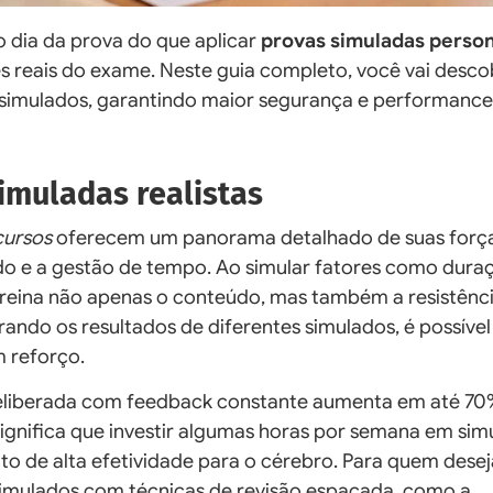
o dia da prova do que aplicar
provas simuladas person
reais do exame. Neste guia completo, você vai desco
os simulados, garantindo maior segurança e performance
imuladas realistas
cursos
oferecem um panorama detalhado de suas força
do e a gestão de tempo. Ao simular fatores como duraç
treina não apenas o conteúdo, mas também a resistênc
ando os resultados de diferentes simulados, é possível
m reforço.
eliberada com feedback constante aumenta em até 70
significa que investir algumas horas por semana em sim
to de alta efetividade para o cérebro. Para quem desej
imulados com técnicas de revisão espaçada, como a