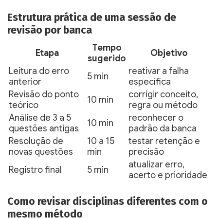
Estrutura prática de uma sessão de
revisão por banca
Tempo
Etapa
Objetivo
sugerido
Leitura do erro
reativar a falha
5 min
anterior
específica
Revisão do ponto
corrigir conceito,
10 min
teórico
regra ou método
Análise de 3 a 5
reconhecer o
10 min
questões antigas
padrão da banca
Resolução de
10 a 15
testar retenção e
novas questões
min
precisão
atualizar erro,
Registro final
5 min
acerto e prioridade
Como revisar disciplinas diferentes com o
mesmo método