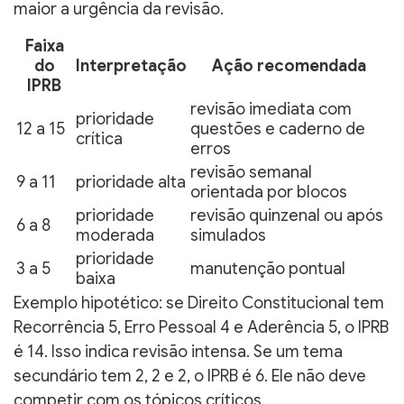
maior a urgência da revisão.
Faixa
do
Interpretação
Ação recomendada
IPRB
revisão imediata com
prioridade
12 a 15
questões e caderno de
crítica
erros
revisão semanal
9 a 11
prioridade alta
orientada por blocos
prioridade
revisão quinzenal ou após
6 a 8
moderada
simulados
prioridade
3 a 5
manutenção pontual
baixa
Exemplo hipotético: se Direito Constitucional tem
Recorrência 5, Erro Pessoal 4 e Aderência 5, o IPRB
é 14. Isso indica revisão intensa. Se um tema
secundário tem 2, 2 e 2, o IPRB é 6. Ele não deve
competir com os tópicos críticos.