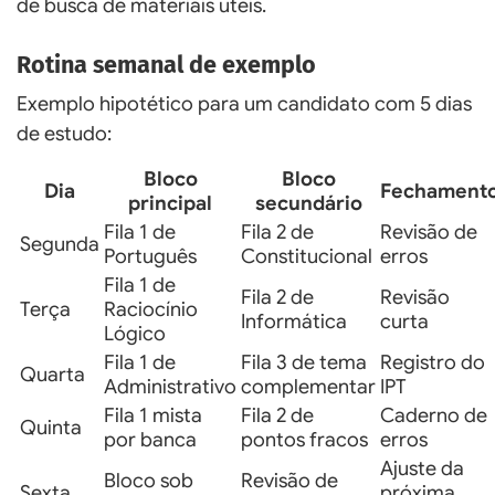
de busca de materiais úteis.
Rotina semanal de exemplo
Exemplo hipotético para um candidato com 5 dias
de estudo:
Bloco
Bloco
Dia
Fechament
principal
secundário
Fila 1 de
Fila 2 de
Revisão de
Segunda
Português
Constitucional
erros
Fila 1 de
Fila 2 de
Revisão
Terça
Raciocínio
Informática
curta
Lógico
Fila 1 de
Fila 3 de tema
Registro do
Quarta
Administrativo
complementar
IPT
Fila 1 mista
Fila 2 de
Caderno de
Quinta
por banca
pontos fracos
erros
Ajuste da
Bloco sob
Revisão de
Sexta
próxima