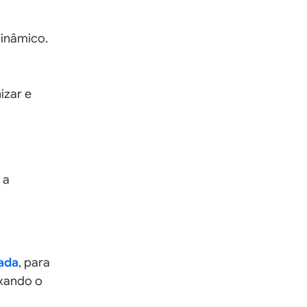
dinâmico.
izar e
 a
ada
, para
ixando o