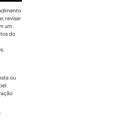
endimento
r, revisar
om um
ntos do
s.
osta ou
pel
ização
: