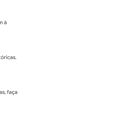
m à
óricas.
as, faça