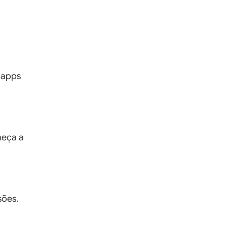
 apps
meça a
sões.