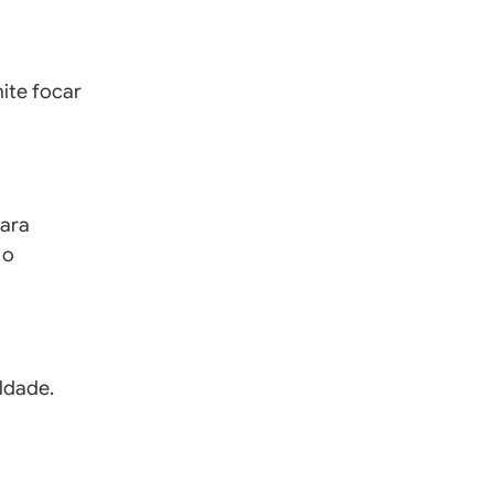
mite focar
para
 o
uldade.