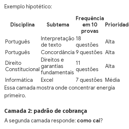
Exemplo hipotético:
Frequência
Disciplina
Subtema
em 10
Prioridad
provas
Interpretação
18
Português
Alta
de texto
questões
Português
Concordância
9 questões
Alta
Direitos e
Direito
11
garantias
Alta
Constitucional
questões
fundamentais
Informática
Excel
7 questões
Média
Essa camada mostra onde concentrar energia
primeiro.
Camada 2: padrão de cobrança
A segunda camada responde:
como cai
?