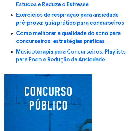
Estudos e Reduza o Estresse
Exercícios de respiração para ansiedade
pré-prova: guia prático para concurseiros
Como melhorar a qualidade do sono para
concurseiros: estratégias práticas
Musicoterapia para Concurseiros: Playlists
para Foco e Redução da Ansiedade